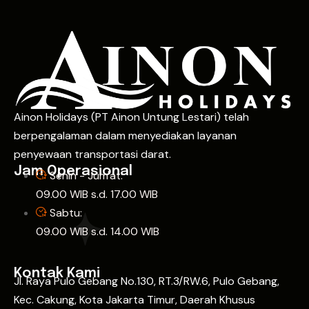
Ainon Holidays (PT Ainon Untung Lestari) telah
berpengalaman dalam menyediakan layanan
penyewaan transportasi darat.
Jam Operasional
Senin - Jum'at:
09.00 WIB s.d. 17.00 WIB
Sabtu:
09.00 WIB s.d. 14.00 WIB
Kontak Kami
Jl. Raya Pulo Gebang No.130, RT.3/RW.6, Pulo Gebang,
Kec. Cakung, Kota Jakarta Timur, Daerah Khusus