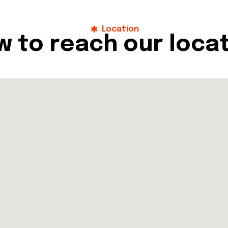
Location
w
t
o
r
e
a
c
h
o
u
r
l
o
c
a