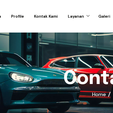
a
Profile
Kontak Kami
Layanan
Galeri
C
o
n
t
Home