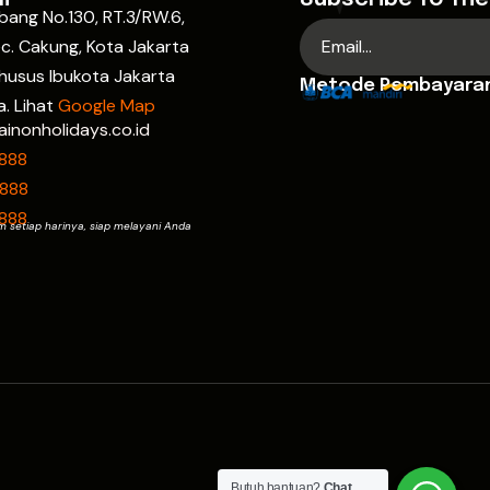
ebang No.130, RT.3/RW.6,
c. Cakung, Kota Jakarta
husus Ibukota Jakarta
Metode Pembayara
a. Lihat
Google Map
ainonholidays.co.id
9888
9888
9888
m setiap harinya, siap melayani Anda
Butuh bantuan?
Chat