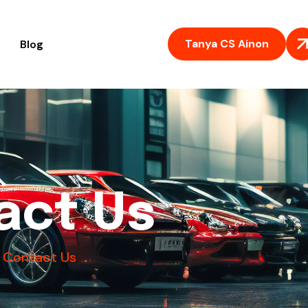
Tanya CS Ainon
Blog
a
c
t
U
s
Contact Us