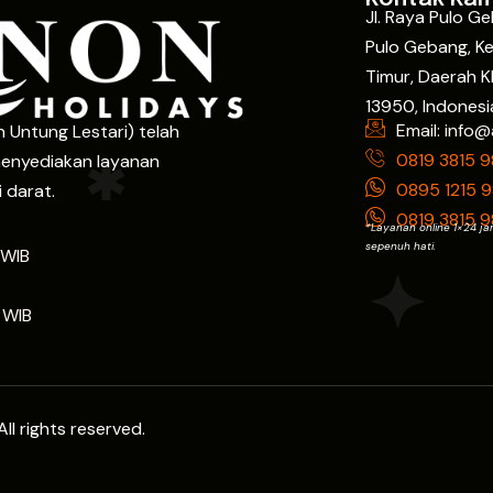
Jl. Raya Pulo G
Pulo Gebang, Ke
Timur, Daerah K
13950, Indonesi
Email: info@
 Untung Lestari) telah
0819 3815 
enyediakan layanan
0895 1215 
 darat.
0819 3815 
*Layanan online 1×24 ja
sepenuh hati.
 WIB
 WIB
ll rights reserved.