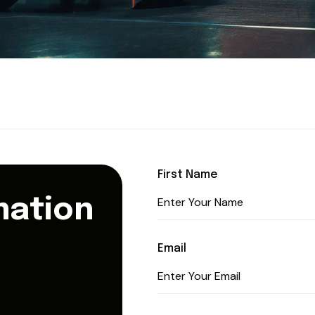
First Name
m
a
t
i
o
n
Email