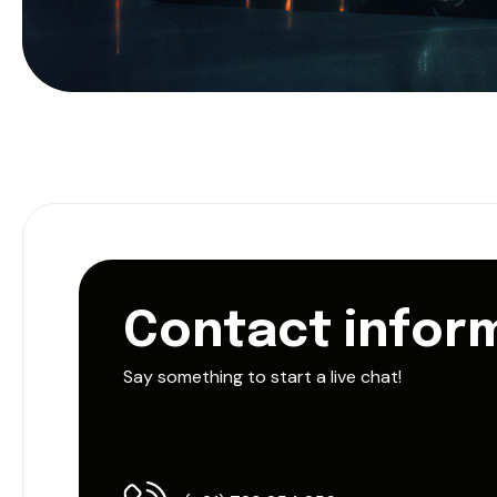
C
o
n
t
a
c
t
i
n
f
o
r
Say something to start a live chat!