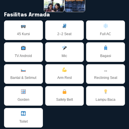
Fasilitas Armada
45 Kursi
2–2 Seat
Full AC
TV Android
Mic
Bagasi
↔️
Bantal & Selimut
Arm Rest
Reclining Seat
Gorden
Safety Belt
Lampu Baca
Toilet