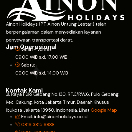
Ainon Holidays (PT Ainon Untung Lestari) telah
berpengalaman dalam menyediakan layanan
penyewaan transportasi darat.
Jam Operasional
Senin - Jum'at:
09.00 WIB s.d. 17.00 WIB
Sabtu:
09.00 WIB s.d. 14.00 WIB
Kontak Kami
Jl. Raya Pulo Gebang No.130, RT.3/RW.6, Pulo Gebang,
Kec. Cakung, Kota Jakarta Timur, Daerah Khusus
Ibukota Jakarta 13950, Indonesia. Lihat
Google Map
Email: info@ainonholidays.co.id
0819 3815 9888