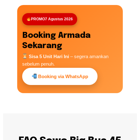
PROMO
7 Agustus 2026
Booking Armada
Sekarang
Sisa 5 Unit Hari Ini
– segera amankan
sebelum penuh.
Booking via WhatsApp