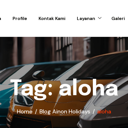
a
Profile
Kontak Kami
Layanan
Galeri
Tag: aloha
Home
Blog Ainon Holidays
aloha