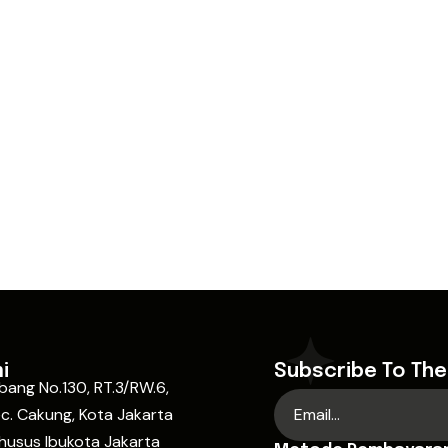
i
Subscribe To The
ebang No.130, RT.3/RW.6,
c. Cakung, Kota Jakarta
husus Ibukota Jakarta