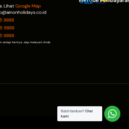
Metode Pembayara
a. Lihat
Google Map
nfo@ainonholidays.co.id
15 9888
15 9888
15 9888
m setiap harinya, siap melayani Anda
Butuh bantuan?
Chat
kami