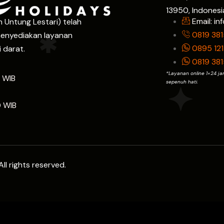
13950, Indonesi
Email: i
 Untung Lestari) telah
0819 38
enyediakan layanan
0895 12
 darat.
0819 38
*Layanan online 1×24 ja
0 WIB
sepenuh hati.
0 WIB
ll rights reserved.