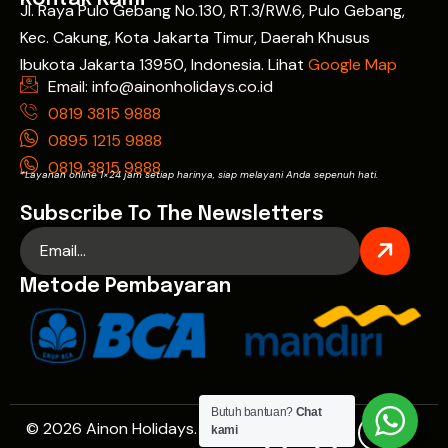
Jl. Raya Pulo Gebang No.130, RT.3/RW.6, Pulo Gebang,
Kec. Cakung, Kota Jakarta Timur, Daerah Khusus
Ibukota Jakarta 13950, Indonesia. Lihat
Google Map
Email: info@ainonholidays.co.id
0819 3815 9888
0895 1215 9888
0819 3815 9888
*Layanan online 1×24 jam setiap harinya, siap melayani Anda sepenuh hati.
Subscribe To The Newsletters
Metode Pembayaran
Butuh bantuan?
Chat
© 2026 Ainon Holidays. All
kami