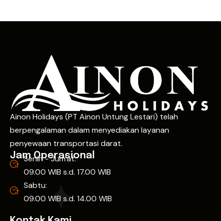
Ainon Holidays (PT Ainon Untung Lestari) telah
berpengalaman dalam menyediakan layanan
penyewaan transportasi darat.
Jam Operasional
Senin - Jum'at:
09.00 WIB s.d. 17.00 WIB
Sabtu:
09.00 WIB s.d. 14.00 WIB
Kontak Kami