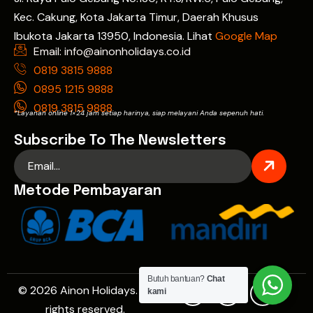
Kec. Cakung, Kota Jakarta Timur, Daerah Khusus
Ibukota Jakarta 13950, Indonesia. Lihat
Google Map
Email: info@ainonholidays.co.id
0819 3815 9888
0895 1215 9888
0819 3815 9888
*Layanan online 1×24 jam setiap harinya, siap melayani Anda sepenuh hati.
Subscribe To The Newsletters
Metode Pembayaran
Butuh bantuan?
Chat
© 2026 Ainon Holidays. All
kami
rights reserved.