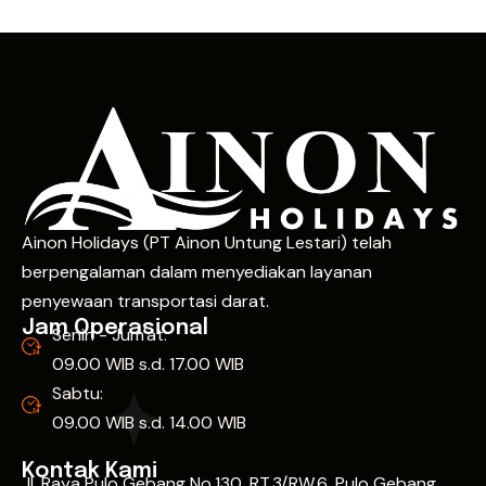
Ainon Holidays (PT Ainon Untung Lestari) telah
berpengalaman dalam menyediakan layanan
penyewaan transportasi darat.
Jam Operasional
Senin - Jum'at:
09.00 WIB s.d. 17.00 WIB
Sabtu:
09.00 WIB s.d. 14.00 WIB
Kontak Kami
Jl. Raya Pulo Gebang No.130, RT.3/RW.6, Pulo Gebang,